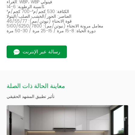
الغراء: WBP، WBP فينولي
نسبة الرطوبة: 6-14%
الكثافة: 530 كجم/م³-700 كجم/م³
العناصر: الحور/الخشب الصلب/البتولا
قوة الانحناء (نيوتن/مم): 46/55/77
معامل مرونة الانحناء (نيوتن/مم): 5100/6250/7800
دورة الحياة: 8-15 مرة / 15-25 مرة / 30-50 مرة
رسالة عبر الإنترنت
معاينة الحالة ذات الصلة
تأثير تطبيق المشهد الحقيقي